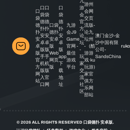
九
游
州
口
口
口
游
口
会
网
袋
袋
袋
会
袋
交
页
德
德
德
官
德
口袋
九游
流
版-
扑
扑
扑
方
扑
德扑
会J9
论
九
安
安
安
论
澳门金沙-金
安
安卓
Game
坛
州
卓
卓
卓
坛
沙中国有限
卓
版
官网 -
-
(酷
ruk
版
版
版
-
公司-
版
Web
最佳
游
游
手
手
app
玩
SandsChina
官
网页
游戏
戏
·ku
机
机
下
家
方
版
平台
玩
游)
版
版
载
交
网
家
官
入
官
地
流
站
俱
方
口
网
址
社
乐
网
区
部
站
© 2026 ALL RIGHTS RESERVED
口袋德扑 安卓版
.