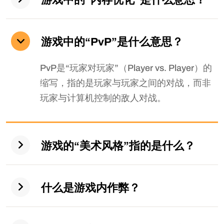
游戏中的“PvP”是什么意思？
PvP是“玩家对玩家”（Player vs. Player）的
缩写，指的是玩家与玩家之间的对战，而非
玩家与计算机控制的敌人对战。
游戏的“美术风格”指的是什么？
什么是游戏内作弊？