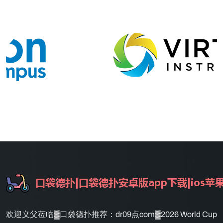
欢迎义父莅临▓口袋德扑推荐：dr09点com▓2026 World Cup