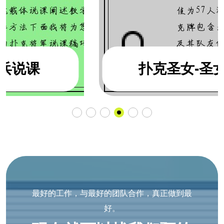
扑克圣女-圣女怎么玩
最好的工作，与最好的团队合作，真正做到最
好。