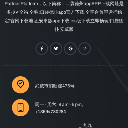
Partner Platform，以下简称：口袋德州appAPP下载网址是
多少✔全站,全称:口袋德扑app官方下载,全平台兼容运行稳
定!官网下载地址,安卓版app下载,ios版下载立即畅玩!口袋德
扑 安卓版
武威市们瞎崖476号
周一 - 周六: 8 am - 5 pm,
+13594780284
九
九