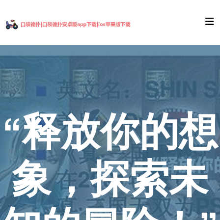
“释放你的想
象，探索未