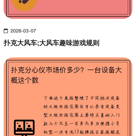
2026-03-07
扑克大风车;大风车趣味游戏规则