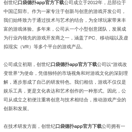
创世纪
口袋德扑app官方下载
公司成立于2012年，总部位于
中国辽阳市。作为一家专注于创新与创意的游戏开发公司，
我们始终致力于通过技术与艺术的结合，为全球玩家带来丰
富的游戏体验。多年来，公司从一个小型创意团队，发展成
为行业内领先的游戏开发商之一，涵盖了PC、移动端以及虚
拟现实（VR）等多个平台的游戏产品。
公司成立初期，创世纪
口袋德扑app官方下载
公司以“游戏改
变世界”为使命，凭借独特的市场视角和对游戏文化的深刻理
解，逐步形成了自己的研发特色。我们相信，游戏不仅仅是
娱乐工具，更是文化表达和艺术创作的一种形式。因此，公
司从成立之初便注重将创意与技术相结合，推动游戏产业的
创新和发展。
在技术研发方面，创世纪
口袋德扑app官方下载
公司拥有一