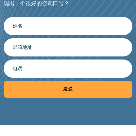
现出一个很好的咨询口号？
发送