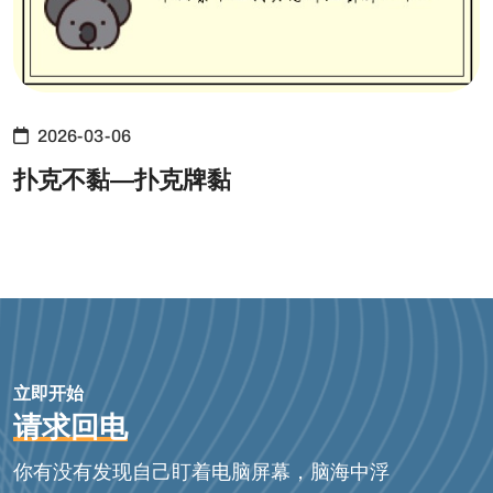
2026-03-06
扑克不黏—扑克牌黏
立即开始
请求回电
你有没有发现自己盯着电脑屏幕，脑海中浮