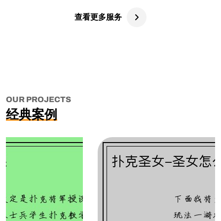
查看更多服务
OUR PROJECTS
经典案例